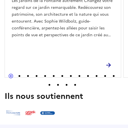
Les Jardins de la Fontaine autrement Changez votre
regard sur ce jardin remarquable. Redécouvrez son
patrimoine, son architecture et la nature qui vous
entourent. Avec Sophie Wildbolz, guide-
conférencière, arpentez-les allées pour saisir les
points de vue et perspectives de ce jardin créé au
XVIIIe siècle sur le modèle des grands jardins
classiques. Service Valorisation et diffusion des
patrimoines de la Ville de Nîmes. Samedi et
dimanche à 10h30, durée 2h
Ils nous soutiennent