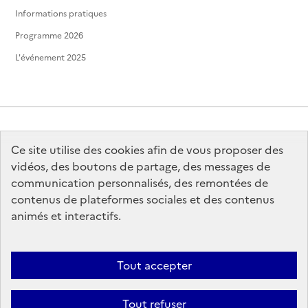
Informations pratiques
Programme 2026
L'événement 2025
Ce site utilise des cookies afin de vous proposer des
MINISTÈRE
DE LA CULTURE
vidéos, des boutons de partage, des messages de
communication personnalisés, des remontées de
contenus de plateformes sociales et des contenus
animés et interactifs.
legifrance.gouv.fr
info.gouv.fr
Tout accepter
service-public.gouv.fr
data.gouv.fr
Tout refuser