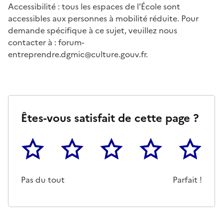
Accessibilité : tous les espaces de l'École sont
accessibles aux personnes à mobilité réduite. Pour
demande spécifique à ce sujet, veuillez nous
contacter à : forum-
entreprendre.dgmic@culture.gouv.fr.
Êtes-vous satisfait de cette page ?
1
2
3
4
5
Cette page ne pas m'a pas du tout été utile
Un peu
Cette page m'a été moyennemen
Cette page m'a été trè
Cette page 
Pas du tout
Parfait !