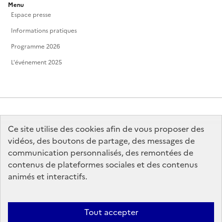
Menu
Espace presse
Informations pratiques
Programme 2026
L'événement 2025
Ce site utilise des cookies afin de vous proposer des
MINISTÈRE
DE LA CULTURE
vidéos, des boutons de partage, des messages de
communication personnalisés, des remontées de
contenus de plateformes sociales et des contenus
animés et interactifs.
legifrance.gouv.fr
info.gouv.fr
Tout accepter
service-public.gouv.fr
data.gouv.fr