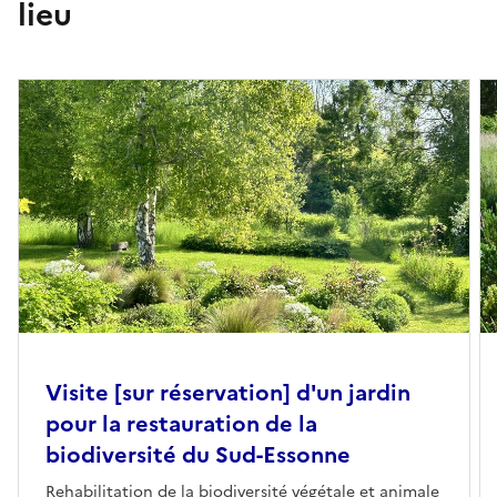
lieu
lesquelles 3 sont protégées et 14 d'intérêt patrimonial.
- 39 espèces d’oiseaux dont 37 protégées (dont 2 de rapaces)
parmi lesquelles 37 sont protégées et 29 d'intérêt
patrimonial).
- 11 espèces de mammifères dont 3 protégées et 2 d'intérêt
patrimonial.
- 1 espèce de reptile protégée et d'intérêt patrimonial.
Cette année, en plus de l'observation du jardin et de la
découverte du lieu et du projet, les visites (libres ou
commentées au choix des visiteurs) permettront de mettre
en valeur quatre des cinq sens que l'on utilise couramment
dans les jardins en relation avec les autres êtres vivants : la
vue (plantes, oiseaux, insectes), l’ouïe (oiseaux, insectes),
l'odorat (plantes) et le toucher (plantes).
Visite [sur réservation] d'un jardin
pour la restauration de la
biodiversité du Sud-Essonne
Rehabilitation de la biodiversité végétale et animale