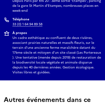
Depuis Paris par RN 20 : 3ème sortie "Etampes", parking
invasive. Réintroduction par plantation ou semis de
de la gare St Martin d'Etampes, nombreuses places en
certaines espèces régionales. Création de gîtes, abris et sites
week-end
de reproduction pour les insectes pollinisateurs et
décomposeurs.
Téléphone
4- Les modifications climatiques ne pouvant être maîtrisées,
33 (0) 1 64 94 89 58
on tente d’y adapter le site en respectant (et surveillant) les
À propos
espèces nouvelles arrivées naturellement et peut-être
Un cadre esthétique au confluent de deux rivières,
initiatrices d’une évolution naturelles de la composition
associant prairies naturelles et massifs fleuris, sur le
spécifique locale. Limitation des pertes d'eau et des
terrain d'une ancienne ferme maraîchère datant du
arrosages dans les massifs fleuris cultivés par installation de
17ème siècle et mitoyen d'un site classé (Les Portereaux
). Une tentative (menée depuis 2019) de restauration de
mulch biodégradable.
la biodiversité locale végétale et animale disparue
Résultats depuis le début de la tentative de restauration
depuis les 40 dernières années. Gestion écologique.
Depuis 2019, en se limitant aux organismes facilement
Visites libres et guidées.
observables, on a pu dénombrer :
- 230 espèces de plantes à fleurs sauvages (dont 6
d'orchidées) parmi lesquelles 11 sont protégées et 27
d'intérêt patrimonial (déterminantes ZNIEFF). S'y ajoutent à
Autres événements dans ce
une centaine de variétés cultivées (43 d rosiers).
- 154 espèces d’insectes (dont 26 de papillons) parmi