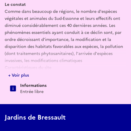
Le constat
Comme dans beaucoup de régions, le nombre d'espèces
végétales et animales du Sud-Essonne et leurs effectifs ont
diminué considérablement ces 40 dernières années. Les
phénomènes essentiels ayant conduit à ce déclin sont, par
ordre décroissant d'importance, la modification et la
disparition des habitats favorables aux espèces, la pollution
(dont traitements phytosanitaires), l'arrivée d'espèces
invasives, les modifications climatiques
Caractéristiques du site
La tentative de restauration (menée depuis 2019) se situe sur
+ Voir plus
une partie du terrain (5000 m²) d'une ancienne ferme
Informations
maraîchère datant du 17ème siècle, au confluent de deux
Entrée libre
rivières, dans un cadre esthétique entouré de parcelles non
construites plus ou moins boisées ou traitées en zones
vertes.
Jardins de Bressault
Cette localisation particulière permet le maintien d'une
faune et d'une flore locale en même temps qu'elle autorise
l'arrivée d'espèces régionales non initialement présentes.