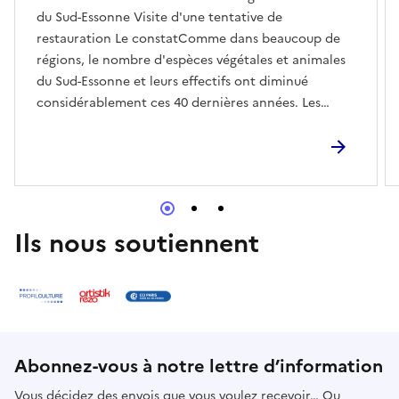
du Sud-Essonne Visite d'une tentative de
restauration Le constatComme dans beaucoup de
régions, le nombre d'espèces végétales et animales
du Sud-Essonne et leurs effectifs ont diminué
considérablement ces 40 dernières années. Les
phénomènes essentiels ayant conduit à ce déclin
sont, par ordre décroissant d'importance, la
modification et la disparition des habitats
favorables aux espèces, la pollution (dont
traitements phytosanitaires), l'arrivée d'espèces
invasives, les modifications
Ils nous soutiennent
climatiquesCaractéristiques du siteLa tentative de
restauration (menée depuis 2019) se situe sur une
partie du terrain (5000 m²) d'une ancienne ferme
maraîchère datant du 17ème siècle, au confluent de
deux rivières, dans un cadre esthétique entouré de
parcelles non construites plus ou moins boisées ou
Abonnez-vous à notre lettre d’information
traitées en zones vertes.Cette localisation
Vous décidez des envois que vous voulez recevoir… Ou