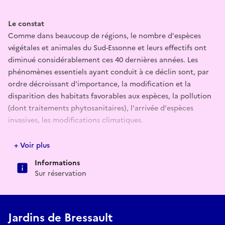
Le constat
Comme dans beaucoup de régions, le nombre d'espèces
végétales et animales du Sud-Essonne et leurs effectifs ont
diminué considérablement ces 40 dernières années. Les
phénomènes essentiels ayant conduit à ce déclin sont, par
ordre décroissant d'importance, la modification et la
disparition des habitats favorables aux espèces, la pollution
(dont traitements phytosanitaires), l'arrivée d'espèces
invasives, les modifications climatiques.
Caractéristiques principales du site
+ Voir plus
La tentative de restauration (menée depuis 2019) se situe sur
Informations
le terrain d'une ancienne ferme maraîchère datant du 17ème
Sur réservation
siècle, au confluent de deux rivières, dans un cadre
esthétique entouré de parcelles non construites plus ou
moins boisées ou traitées en zones vertes.
Jardins de Bressault