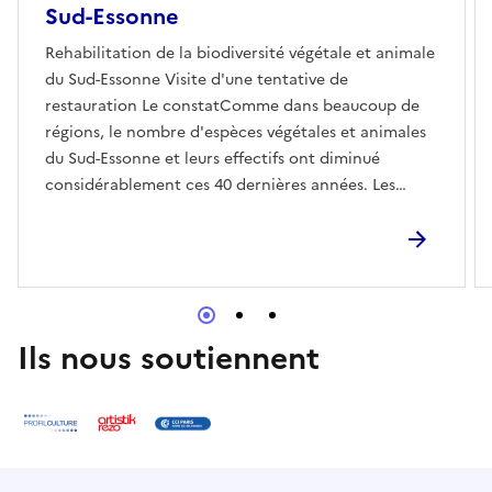
Sud-Essonne
Rehabilitation de la biodiversité végétale et animale
du Sud-Essonne Visite d'une tentative de
restauration Le constatComme dans beaucoup de
régions, le nombre d'espèces végétales et animales
du Sud-Essonne et leurs effectifs ont diminué
considérablement ces 40 dernières années. Les
phénomènes essentiels ayant conduit à ce déclin
sont, par ordre décroissant d'importance, la
modification et la disparition des habitats
favorables aux espèces, la pollution (dont
traitements phytosanitaires), l'arrivée d'espèces
invasives, les modifications
Ils nous soutiennent
climatiquesCaractéristiques du siteLa tentative de
restauration (menée depuis 2019) se situe sur une
partie du terrain (5000 m²) d'une ancienne ferme
maraîchère datant du 17ème siècle, au confluent de
deux rivières, dans un cadre esthétique entouré de