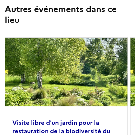
Autres événements dans ce
- 23 espèces d’oiseaux (plus de 30 il y a 40 ans)
- 1 espèce de lézard
lieu
E-mail
jardins.bressault@gmail.com
Visite libre d'un jardin pour la
restauration de la biodiversité du