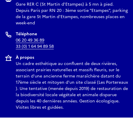
Gare RER C (St Martin d'Etampes) à 5 mn à pied.
par installation de mulch biodégradable.
Depuis Paris par RN 20 : 3ème sortie "Etampes", parking
3- Contrôle manuel des plantes indésirables ou à tendance
de la gare St Martin d'Etampes, nombreuses places en
invasive. Réintroduction par plantation ou semis de
week-end
certaines espèces régionales. Création de gîtes, abris et sites
de reproduction pour les insectes pollinisateurs et
Téléphone
décomposeurs.
06 20 49 36 89
33 (0) 1 64 94 89 58
4- Les modifications climatiques ne pouvant être maîtrisées,
on tente d’y adapter le site en respectant (et surveillant) les
À propos
espèces nouvelles arrivées naturellement et peut-être
Un cadre esthétique au confluent de deux rivières,
initiatrices d’une évolution naturelles de la composition
associant prairies naturelles et massifs fleuris, sur le
spécifique locale.
terrain d'une ancienne ferme maraîchère datant du
17ème siècle et mitoyen d'un site classé (Les Portereaux
). Une tentative (menée depuis 2019) de restauration de
Résultats depuis le début de la tentative de restauration
la biodiversité locale végétale et animale disparue
Depuis 2019, en se limitant aux organismes facilement
depuis les 40 dernières années. Gestion écologique.
observables, on a pu dénombrer :
Visites libres et guidées.
- 230 espèces de plantes sauvages (dont 5 d’orchidées) (qui
s’ajoutent aux 95 variétés de plantes cultivées)
- 145 espèces d’insectes dont 25 de papillons
- 8 espèces de mammifères