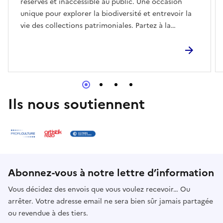
réserves et inaccessible au public. Une occasion
unique pour explorer la biodiversité et entrevoir la
vie des collections patrimoniales. Partez à la
rencontre d’une espèce emblématique dont le seul
couple nicheur du Var se trouve à quelques
kilomètres du Jardin du Las : l’aigle de Bonelli !
Ils nous soutiennent
Abonnez-vous à notre lettre d’information
Vous décidez des envois que vous voulez recevoir… Ou
arrêter. Votre adresse email ne sera bien sûr jamais partagée
ou revendue à des tiers.