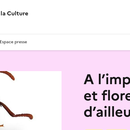
la Culture
Espace presse
A l’im
et flo
d’aille