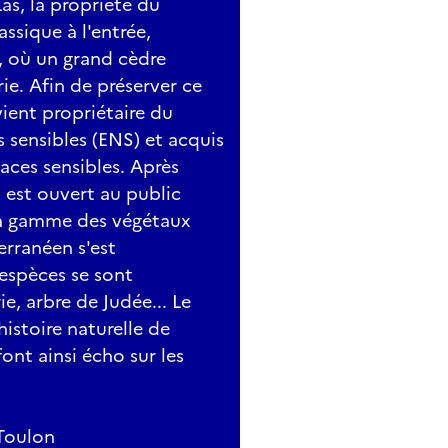
as, la propriété du
ssique à l'entrée,
s, où un grand cèdre
rie. Afin de préserver ce
ient propriétaire du
s sensibles (ENS) et acquis
aces sensibles. Après
 est ouvert au public
la gamme des végétaux
erranéen s'est
espèces se sont
ie, arbre de Judée... Le
istoire naturelle de
ont ainsi écho sur les
Toulon