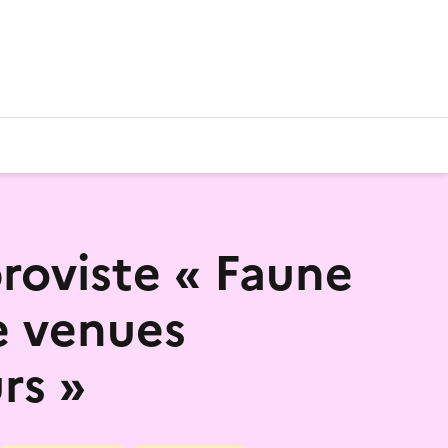
proviste « Faune
re venues
urs »