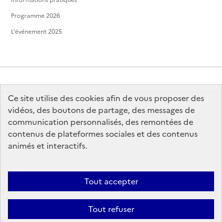
Programme 2026
L'événement 2025
Ce site utilise des cookies afin de vous proposer des
MINISTÈRE
DE LA CULTURE
vidéos, des boutons de partage, des messages de
communication personnalisés, des remontées de
contenus de plateformes sociales et des contenus
animés et interactifs.
legifrance.gouv.fr
info.gouv.fr
Tout accepter
service-public.gouv.fr
data.gouv.fr
Tout refuser