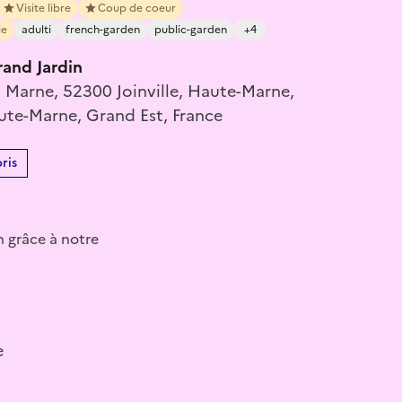
Visite libre
Coup de coeur
le
adulti
french-garden
public-garden
+4
and Jardin
a Marne, 52300 Joinville, Haute-Marne,
ute-Marne, Grand Est, France
ris
n grâce à notre
e