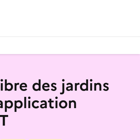
libre des jardins
application
IT