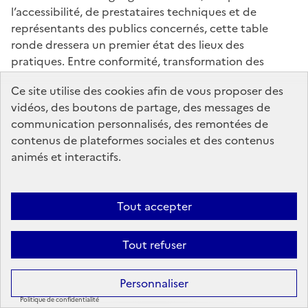
l’accessibilité, de prestataires techniques et de
représentants des publics concernés, cette table
ronde dressera un premier état des lieux des
pratiques. Entre conformité, transformation des
métiers et amélioration de l’expérience de lecture, les
Ce site utilise des cookies afin de vous proposer des
intervenants partageront leurs retours d’expérience et
vidéos, des boutons de partage, des messages de
les enseignements tirés de cette première année de
communication personnalisés, des remontées de
mise en œuvre.
contenus de plateformes sociales et des contenus
animés et interactifs.
Une rencontre pour passer du cadre réglementaire
aux réalités du terrain et réfléchir collectivement aux
prochaines étapes d’un livre numérique plus inclusif.
Tout accepter
Intervenants :
Tout refuser
Clémentine Guinebert, chargée de mission,
commissions numérique et adhésions, SNE
Personnaliser
Florent Souillot, responsable numérique du livre
Politique de confidentialité