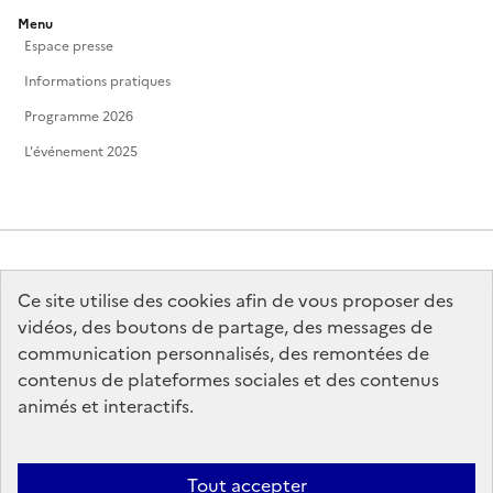
Menu
Espace presse
Informations pratiques
Programme 2026
L'événement 2025
Ce site utilise des cookies afin de vous proposer des
MINISTÈRE
DE LA CULTURE
vidéos, des boutons de partage, des messages de
communication personnalisés, des remontées de
contenus de plateformes sociales et des contenus
animés et interactifs.
legifrance.gouv.fr
info.gouv.fr
Tout accepter
service-public.gouv.fr
data.gouv.fr