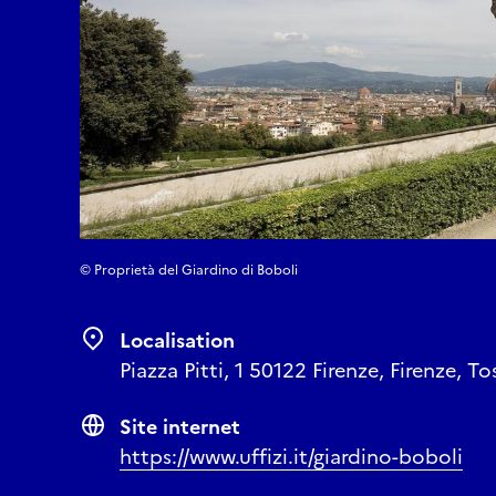
© Proprietà del Giardino di Boboli
Localisation
Piazza Pitti, 1 50122 Firenze, Firenze, To
Site internet
https://www.uffizi.it/giardino-boboli