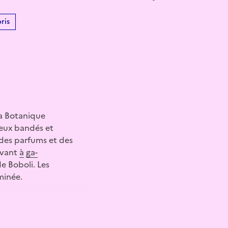
ris
 la Botanique
 yeux bandés et
 des parfums et des
rivant
à
ga-
e Boboli. Les
minée.