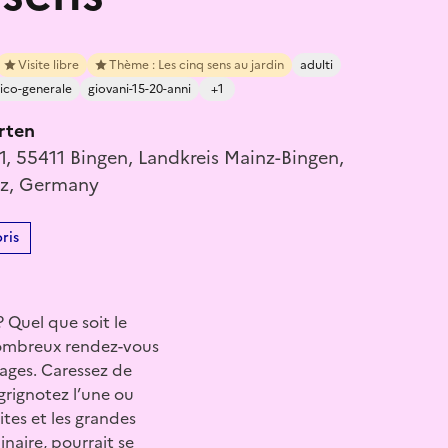
Visite libre
Thème : Les cinq sens au jardin
adulti
ico-generale
giovani-15-20-anni
+1
rten
 1, 55411 Bingen, Landkreis Mainz-Bingen,
lz, Germany
ris
 Quel que soit le
 nombreux rendez-vous
vages. Caressez de
grignotez l’une ou
ites et les grandes
naire, pourrait se