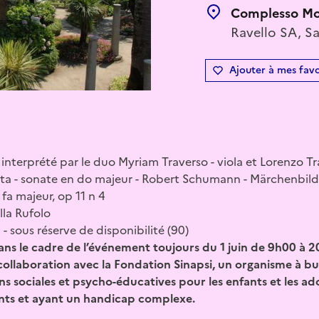
Complesso Mon
Ravello SA, Sa
Ajouter à mes favo
terprété par le duo Myriam Traverso - viola et Lorenzo Tra
ta - sonate en do majeur - Robert Schumann - Märchenbilder
fa majeur, op 11 n 4
lla Rufolo
la - sous réserve de disponibilité (90)
ans le cadre de l’événement toujours du 1 juin de 9h00 à 2
ollaboration avec la Fondation Sinapsi, un organisme à but
ons sociales et psycho-éducatives pour les enfants et les ad
nts et ayant un handicap complexe.