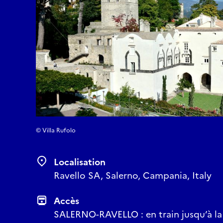
© Villa Rufolo
Localisation
Ravello SA, Salerno, Campania, Italy
Accès
SALERNO-RAVELLO : en train jusqu’à la 