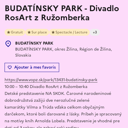
BUDATÍNSKY PARK - Divadlo
RosArt z Ružomberka
Gratuit
Sur place
Spectacle / Lecture
+3
BUDATÍNSKY PARK
BUDATÍNSKY PARK, okres Žilina, Région de Žilina,
Slovakia
Ajouter à mes favoris
https://www.vopz.sk/park/13431-budatinsky-park
10:00 – 10:40 Divadlo RosArt z Ružomberka
Detské predstavenie NA SKOK. Čarovné narodeninové
dobrodružstvá zažijú dve nerozlučné zelené
kamarátky Vilma a Trúda vďaka celkom obyčajným
darčekom, ktoré boli darované z lásky. Príbeh je spracovaný
na motívy kníh Arnolda Lobela. Predstavenie je vhodné pre
deti od 3 rokov, ale zabaví celú rodinu.