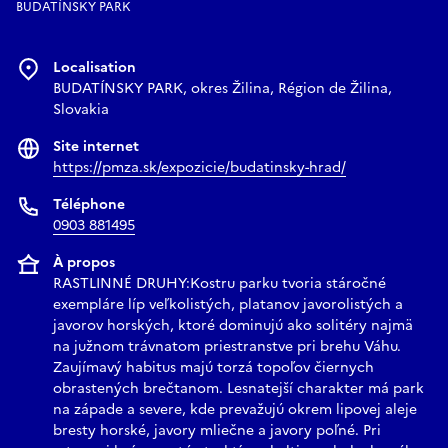
BUDATÍNSKY PARK
Localisation
BUDATÍNSKY PARK, okres Žilina, Région de Žilina,
Slovakia
Site internet
https://pmza.sk/expozicie/budatinsky-hrad/
Téléphone
0903 881495
À propos
RASTLINNÉ DRUHY:Kostru parku tvoria stáročné
exempláre líp veľkolistých, platanov javorolistých a
javorov horských, ktoré dominujú ako solitéry najmä
na južnom trávnatom priestranstve pri brehu Váhu.
Zaujímavý habitus majú torzá topoľov čiernych
obrastených brečtanom. Lesnatejší charakter má park
na západe a severe, kde prevažujú okrem lipovej aleje
bresty horské, javory mliečne a javory poľné. Pri