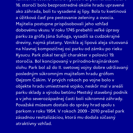
16. storočí bolo bezprostredné okolie hradu upravené
ako záhrada, boli tu vysadené aj lipy. Bola tu kvetinová
a úžitková časť pre pestovanie zeleniny a ovocia.
Majitelia postupne prispôsobovali jeho vzhľad
dobovému vkusu. V roku 1745 prebehli veľké úpravy
parku za grófa Jána Suňoga, vysadili sa cudzokrajné
dreviny, najmä platany. Vznikla aj lipová aleja situovaná
na hlavnej kompozičnej osi parku od zámku po rieku
Kysucu. Park získal terajší charakter v polovici 19.
storočia. Bol koncipovaný v prírodno-krajinárskom
slohu. Park bol až do II. svetovej vojny dobre udržiavaný
posledným súkromným majiteľom hradu grófom
Gejzom Čákim. V prvých rokoch po vojne bolo v
objekte hradu umiestnené vojsko, neskôr mal v areáli
parku sklady a výrobu betónu Mestský stavebný podnik
a v jeho severozápadnej časti boli súkromné záhrady.
Považské múzeum dostalo do správy hrad spolu s
parkom v roku 1954. V rokoch 2009 - 2010 prešiel park
zásadnou revitalizáciou, ktorá mu dodala súčasný
atraktívny vzhľad.