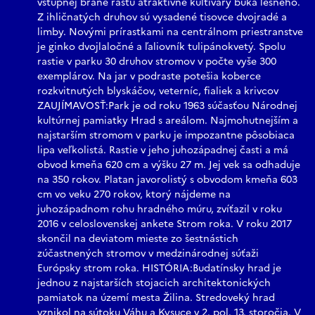
vstupnej bráne rastú atraktívne kultivary buka lesného.
Z ihličnatých druhov sú vysadené tisovce dvojradé a
limby. Novými prírastkami na centrálnom priestranstve
je ginko dvojlaločné a ľaliovník tulipánokvetý. Spolu
rastie v parku 30 druhov stromov v počte vyše 300
exemplárov. Na jar v podraste potešia koberce
rozkvitnutých blyskáčov, veterníc, fialiek a krivcov
ZAUJÍMAVOSŤ:Park je od roku 1963 súčasťou Národnej
kultúrnej pamiatky Hrad s areálom. Najmohutnejším a
najstarším stromom v parku je impozantne pôsobiaca
lipa veľkolistá. Rastie v jeho juhozápadnej časti a má
obvod kmeňa 620 cm a výšku 27 m. Jej vek sa odhaduje
na 350 rokov. Platan javorolistý s obvodom kmeňa 603
cm vo veku 270 rokov, ktorý nájdeme na
juhozápadnom rohu hradného múru, zvíťazil v roku
2016 v celoslovenskej ankete Strom roka. V roku 2017
skončil na deviatom mieste zo šestnástich
zúčastnených stromov v medzinárodnej súťaži
Európsky strom roka. HISTÓRIA:Budatínsky hrad je
jednou z najstarších stojacich architektonických
pamiatok na území mesta Žilina. Stredoveký hrad
vznikol na sútoku Váhu a Kysuce v 2. pol. 13. storočia. V