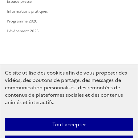
Espace presse
Informations pratiques
Programme 2026
L'événement 2025
Ce site utilise des cookies afin de vous proposer des
MINISTÈRE
DE LA CULTURE
vidéos, des boutons de partage, des messages de
communication personnalisés, des remontées de
contenus de plateformes sociales et des contenus
animés et interactifs.
legifrance.gouv.fr
info.gouv.fr
Tout accepter
service-public.gouv.fr
data.gouv.fr