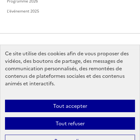
Programme 2026
L'événement 2025
Ce site utilise des cookies afin de vous proposer des
MINISTÈRE
DE LA CULTURE
vidéos, des boutons de partage, des messages de
communication personnalisés, des remontées de
contenus de plateformes sociales et des contenus
animés et interactifs.
legifrance.gouv.fr
info.gouv.fr
Tout accepter
service-public.gouv.fr
data.gouv.fr
Tout refuser
Sauf mention contraire, tous les contenus de ce site sont sous
licence