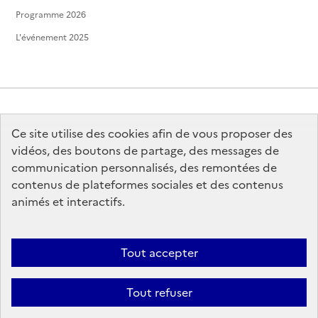
Programme 2026
L'événement 2025
Ce site utilise des cookies afin de vous proposer des
MINISTÈRE
DE LA CULTURE
vidéos, des boutons de partage, des messages de
communication personnalisés, des remontées de
contenus de plateformes sociales et des contenus
animés et interactifs.
legifrance.gouv.fr
info.gouv.fr
Tout accepter
service-public.gouv.fr
data.gouv.fr
Tout refuser