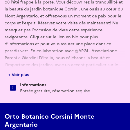
où l’été frappe à la porte. Vous découvrirez la tranquillité et
la beauté du jardin botanique Corsini, une oasis au cœur du
Mont Argentario, et offrez-vous un moment de paix pour le
corps et l’esprit. Réservez votre visite dès maintenant! Ne
manquez pas l’occasion de vivre cette expérience
revigorante. Cliquez sur le lien en bio pour plus
d’informations et pour vous assurer une place dans ce
paradis vert. En collaboration avec @APGI - Associazione
Parchi e Giardini D’Italia, nous célébrons la beauté et
l’importance des jardins, avec un accent particulier sur le
thème de l’année : "les cinq sens dans le jardin".
+ Voir plus
#OrtoBotanicoCorsini
Informations
#GiardiniItaliani #APGI
Entrée gratuite, réservation requise.
#Nature #DeiSensi le réveil
#Estate2024 #TourSensoriale
#ScopriLaNature
Orto Botanico Corsini Monte
Argentario