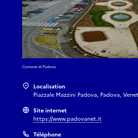
Comune di Padova
Localisation
Piazzale Mazzini Padova, Padova, Venet
Site internet
https://www.padovanet.it
Téléphone