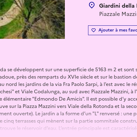
Giardini dell
Piazzale Mazzi
Ajouter à mes favo
nda se développent sur une superficie de 5163 m 2 et sont 
adoue, près des remparts du XVIe siècle et sur le bastion de
 nord les jardins de la via Fra Paolo Sarpi, à l’est avec le ré
chesi" et Viale Codalunga, au sud avec Piazzale Mazzini, à l
e élémentaire "Edmondo De Amicis". Il est possible d’y acc
ouve sur la Piazza Mazzini vers Viale della Rotonda et la sec
ment ouverte). Le jardin a la forme d’un "L" renversé : une 
 cinq terrasses qui mènent sur la partie sommitale construi
 trouve le réservoir d’eau. L’entrée principale est caractér
fonte, réalisée en style Liberty, avec des éléments géométriq