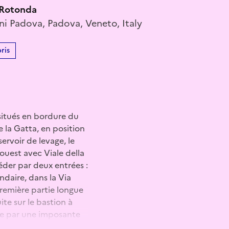
a Rotonda
ni Padova, Padova, Veneto, Italy
ris
situés en bordure du
 la Gatta, en position
servoir de levage, le
’ouest avec Viale della
éder par deux entrées :
ondaire, dans la Via
première partie longue
te sur le bastion à
isée par une imposante
ues dans la partie