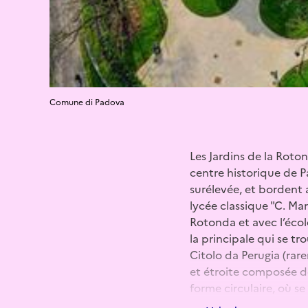
Comune di Padova
Les Jardins de la Roto
centre historique de P
surélevée, et bordent au
lycée classique "C. Mar
Rotonda et avec l’écol
la principale qui se tr
Citolo da Perugia (rare
et étroite composée de
forme circulaire, où se
grille en fer forgé et 