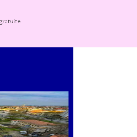
floraux dans la partie centrale et latérale et enfin le blas
supérieure. Chacune des cinq terrasses a une fontaine circu
ment, apaise le souvenir de la mort. Les cinq fontaines circ
gratuite
fleurs que la restauration récente vient de terminer, par la
s la forme elliptique originale et enrichi de nombreuses pl
 grand réservoir avec la fontaine principale en forme de te
ales à degrés surmontées de protomes léonins. À l’intérieur 
 manière circulaire, des piliers reliés entre eux par des arc
 Ils sont disposés sur deux étages superposés afin de souten
propriée. Les Jardins de la Rotonde ont été construits da
es de la bombe autrichienne pendant la Première Guerre m
s premiers réservoirs d’eau de cette envergure construits en
e évoque le courant baroque tardif, mais est également ric
urnes-jardinières et le donjon-mausolée) traités avec goût s
rres de fleurs (elliptiques, à goutte) est typiquement libert