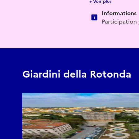
+ Voir plus
inférieure, des motifs 
Informations
Padoue dans la partie 
de vie et de renouvelle
Participation 
dans des parterres de 
Padoue, a restauré dan
du jardin se trouve le
solides structures mur
Rotonda", s’élèvent, de
radiaux en béton armé.
Giardini della Rotonda
suspendu de manière ap
commémorer les victim
la construction d’un de
architecturale général
classiques (comme les 
que le dessin des parte