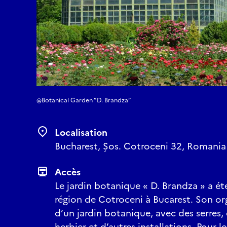
@Botanical Garden ”D. Brandza”
Localisation
Bucharest, Șos. Cotroceni 32, Romania
Accès
Le jardin botanique « D. Brandza » a ét
région de Cotroceni à Bucarest. Son or
d’un jardin botanique, avec des serres,
herbier et d’autres installations. Pour le