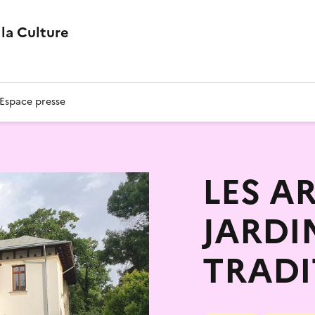
la Culture
Espace presse
LES A
JARDI
TRADI