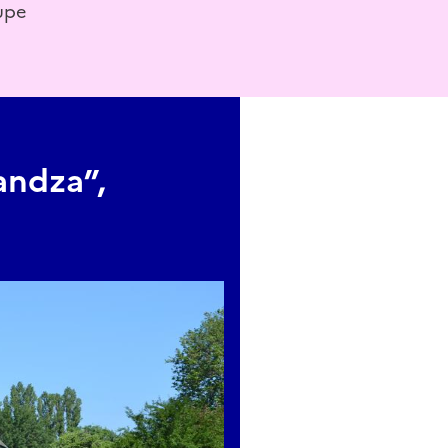
oupe
andza”,