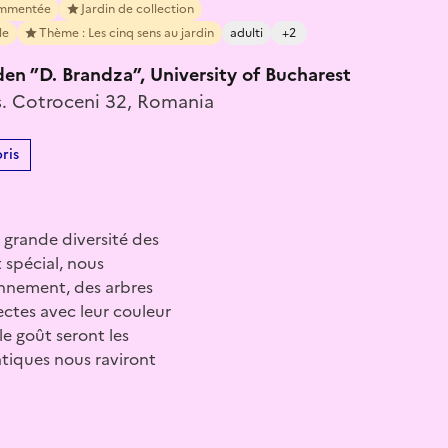
ommentée
Jardin de collection
le
Thème : Les cinq sens au jardin
adulti
+2
en ”D. Brandza”, University of Bucharest
s. Cotroceni 32, Romania
ris
a grande diversité des
 spécial, nous
onnement, des arbres
sectes avec leur couleur
le goût seront les
atiques nous raviront