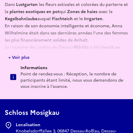
Dans
Lustgarten
les fleurs estivales et colorées du parterre et
la
plantes exotiques en pot
qui
Zones de haies
avec la
Kegelbahnlaube
auquel
Fischteich
et le
Irrgarten
.
En raison de son économie intelligente et économe, Anna
Wilhelmine était dans ses dernières années l’une des femmes
les plus financièrement solides de Anhalt.
Le royaume des jardins de Dessau-
Wörlitz
a été
inscrit au
patrimoine mondial
de l’UNESCO en 2000**.Toutes les**
+ Voir plus
manifestations sont disponibles sur
www.gartenreich.[]
Informations
(www.gartenreich.de)[de](www.gartenreich.de)
Point de rendez-vous : Réception, le nombre de
participants étant limité, nous vous demandons de
E-mail
vous inscrire à l’avance.
schloss-mosigkau@gartenreich.de
Schloss Mosigkau
Localisation
Knobelsdorffallee 3, 06847 Dessau-Roßlau, Dessau-