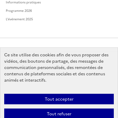
Informations pratiques
Programme 2026
L'événement 2025
Ce site utilise des cookies afin de vous proposer des
MINISTÈRE
DE LA CULTURE
vidéos, des boutons de partage, des messages de
communication personnalisés, des remontées de
contenus de plateformes sociales et des contenus
animés et interactifs.
legifrance.gouv.fr
info.gouv.fr
Tout accepter
service-public.gouv.fr
data.gouv.fr
Tout refuser