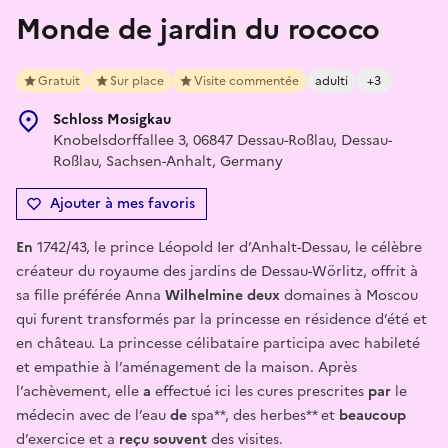
Monde de jardin du rococo
Gratuit
Sur place
Visite commentée
adulti
+3
Schloss Mosigkau
Knobelsdorffallee 3, 06847 Dessau-Roßlau, Dessau-
Roßlau, Sachsen-Anhalt, Germany
Ajouter à mes favoris
En
1742/43, le prince Léopold Ier d’Anhalt-Dessau, le célèbre
créateur du royaume des jardins de Dessau-Wörlitz, offrit à
sa fille préférée Anna
Wilhelmine deux
domaines à Moscou
qui furent transformés par la princesse en résidence d’été et
en château. La princesse célibataire participa avec habileté
et empathie à l’aménagement de la maison. Après
l’achèvement, elle
a
effectué ici les cures prescrites
par
le
médecin avec de l’eau
de
spa**, des herbes** et
beaucoup
d’exercice et a
reçu souvent
des visites.