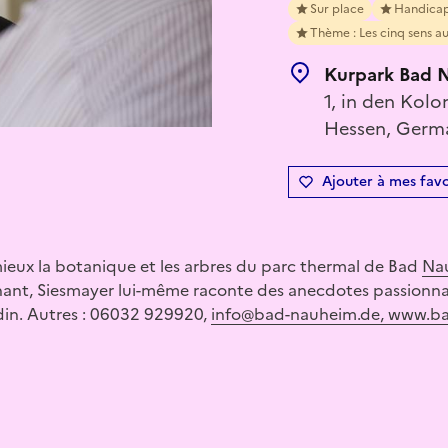
Sur place
Handica
Thème : Les cinq sens au
Kurpark Bad 
1, in den Kol
Hessen, Germ
Ajouter à mes favo
ieux la botanique et les arbres du parc thermal de Bad
Na
nant, Siesmayer lui-même raconte des anecdotes passionna
in. Autres : 06032 929920,
info@bad-nauheim.de, www.b