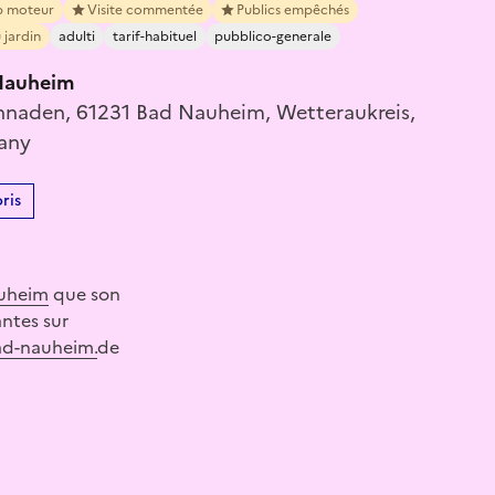
p moteur
Visite commentée
Publics empêchés
 jardin
adulti
tarif-habituel
pubblico-generale
Nauheim
onnaden, 61231 Bad Nauheim, Wetteraukreis,
any
ris
uheim
que son
ntes sur
ad-nauheim.
de