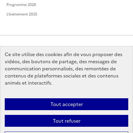
Programme 2026
L'événement 2025
Ce site utilise des cookies afin de vous proposer des
MINISTÈRE
DE LA CULTURE
vidéos, des boutons de partage, des messages de
communication personnalisés, des remontées de
contenus de plateformes sociales et des contenus
animés et interactifs.
legifrance.gouv.fr
info.gouv.fr
Tout accepter
service-public.gouv.fr
data.gouv.fr
Tout refuser