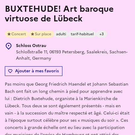
BUXTEHUDE! Art baroque
virtuose de Lübeck
Concert
Sur place
adulti
tarif-habituel
+3
Schloss Ostrau
Schloßstraße 11, 06193 Petersberg, Saalekreis, Sachsen-
Anhalt, Germany
Ajouter à mes favoris
Pas moins que Georg Friedrich Haendel et Johann Sebastian
Bach ont fait un long chemin à pied pour apprendre avec
lui : Dietrich Buxtehude, organiste à la Marienkirche de
Lübeck. Tous deux se sont également présentés - mais en
vain - à la succession du maître respecté et âgé. Celui-ci était
à l’époque surtout célèbre pour ses « musiques du soir ». Ces
concerts à grande échelle ont eu lieu avec la participation
des musiciens de l’opéra de Hambourg et ont attiré des