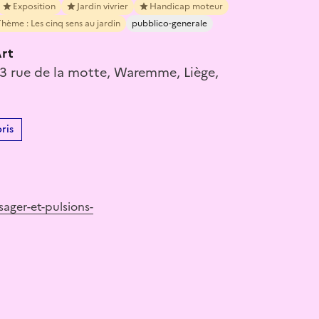
Exposition
Jardin vivrier
Handicap moteur
hème : Les cinq sens au jardin
pubblico-generale
rt
23 rue de la motte, Waremme, Liège,
ris
sager-et-pulsions-