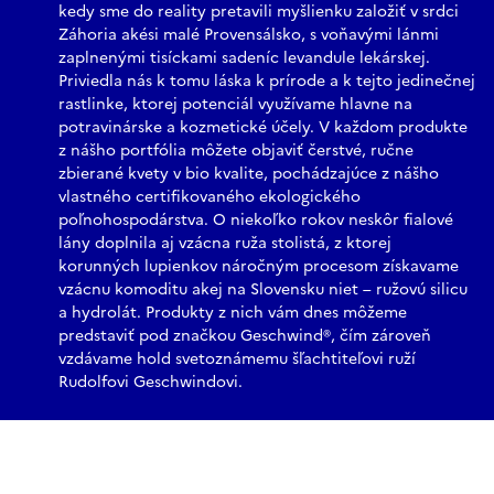
kedy sme do reality pretavili myšlienku založiť v srdci
Záhoria akési malé Provensálsko, s voňavými lánmi
zaplnenými tisíckami sadeníc levandule lekárskej.
Priviedla nás k tomu láska k prírode a k tejto jedinečnej
rastlinke, ktorej potenciál využívame hlavne na
potravinárske a kozmetické účely. V každom produkte
z nášho portfólia môžete objaviť čerstvé, ručne
zbierané kvety v bio kvalite, pochádzajúce z nášho
vlastného certifikovaného ekologického
poľnohospodárstva. O niekoľko rokov neskôr fialové
lány doplnila aj vzácna ruža stolistá, z ktorej
korunných lupienkov náročným procesom získavame
vzácnu komoditu akej na Slovensku niet – ružovú silicu
a hydrolát. Produkty z nich vám dnes môžeme
predstaviť pod značkou Geschwind®, čím zároveň
vzdávame hold svetoznámemu šľachtiteľovi ruží
Rudolfovi Geschwindovi.