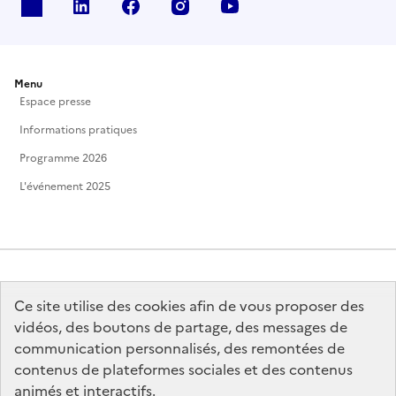
X
Linkedin
Facebook
Instagram
Youtube
Menu
Espace presse
Informations pratiques
Programme 2026
L'événement 2025
Ce site utilise des cookies afin de vous proposer des
MINISTÈRE
DE LA CULTURE
vidéos, des boutons de partage, des messages de
communication personnalisés, des remontées de
contenus de plateformes sociales et des contenus
animés et interactifs.