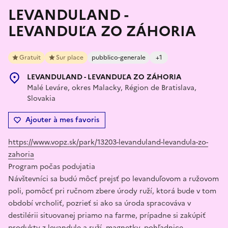
LEVANDULAND -
LEVANDUĽA ZO ZÁHORIA
Gratuit
Sur place
pubblico-generale
+1
LEVANDULAND - LEVANDUĽA ZO ZÁHORIA
Malé Leváre, okres Malacky, Région de Bratislava,
Slovakia
Ajouter à mes favoris
https://www.vopz.sk/park/13203-levanduland-levandula-zo-
zahoria
Program počas podujatia
Návštevníci sa budú môcť prejsť po levanduľovom a ružovom
poli, pomôcť pri ručnom zbere úrody ruží, ktorá bude v tom
období vrcholiť, pozrieť si ako sa úroda spracováva v
destilérii situovanej priamo na farme, prípadne si zakúpiť
produkty z levandule a ruží, magnetky, pohľadnice...