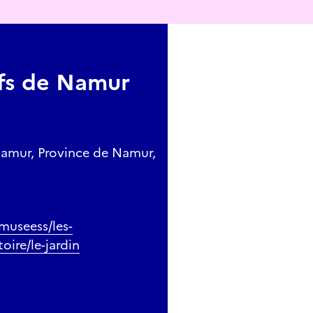
ifs de Namur
Namur, Province de Namur,
/museess/les-
oire/le-jardin