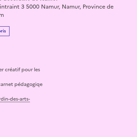
intraint 3 5000 Namur, Namur, Province de
um
ris
r créatif pour les
e carnet pédagogiqe
rdin-des-arts-