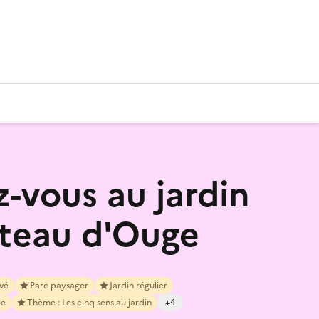
-vous au jardin
teau d'Ouge
ivé
Parc paysager
Jardin régulier
le
Thème : Les cinq sens au jardin
+4