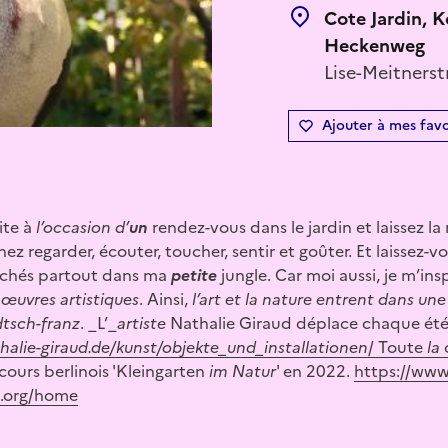
Cote Jardin, K
Heckenweg
Lise-Meitnerst
Ajouter à mes favo
ite à
l’
occasion d’
un
rendez-vous dans le jardin et laissez l
ez regarder, écouter, toucher, sentir et goûter. Et laissez-v
cachés partout dans ma
petite
jungle. Car moi aussi, je m’ins
œuvres artistiques
. Ainsi,
l’
art et la nature entrent
dans
une
tsch
-franz
. _L’_
artiste
Nathalie Giraud déplace chaque été 
halie-giraud.de/kunst/objekte_und_installationen
/ Toute
la
ours berlinois 'Kleingarten
im Natur
' en 2022.
https://www
e.org/home