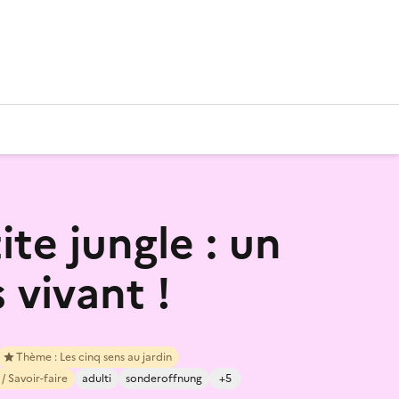
te jungle : un
 vivant !
Thème : Les cinq sens au jardin
/ Savoir-faire
adulti
sonderoffnung
+5