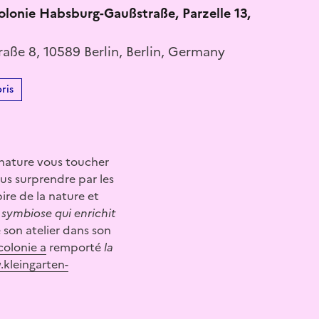
olonie Habsburg-Gaußstraße, Parzelle 13,
raße 8, 10589 Berlin, Berlin, Germany
ris
a nature vous toucher
ous surprendre par les
pire de la nature et
symbiose
qui
enrichit
son atelier dans son
colonie a
remporté
la
.kleingarten-