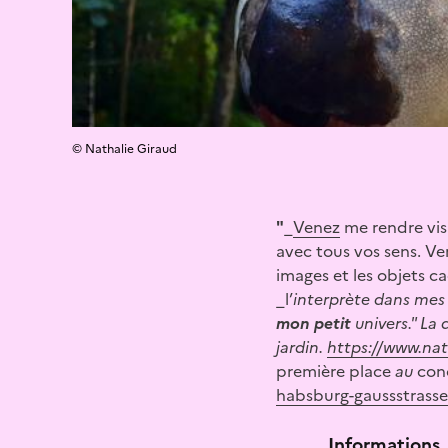
© Nathalie Giraud
"
_
Venez
me rendre vis
avec tous vos sens. Ven
images et les objets 
_l’
interprète dans mes 
mon petit
univers."
La
d
jardin.
https://www.nat
première place
au
conc
habsburg-gaussstrass
Informations