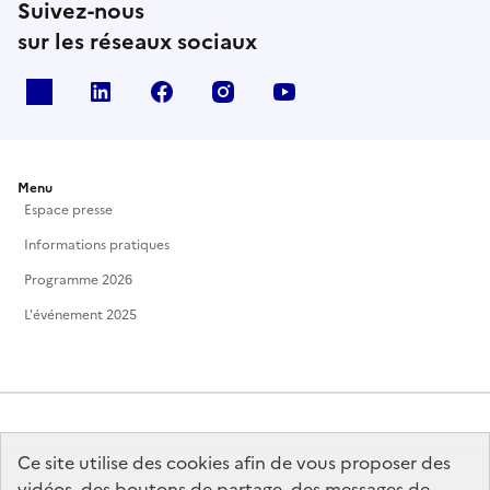
Suivez-nous
sur les réseaux sociaux
X
Linkedin
Facebook
Instagram
Youtube
Menu
Espace presse
Informations pratiques
Programme 2026
L'événement 2025
Ce site utilise des cookies afin de vous proposer des
MINISTÈRE
DE LA CULTURE
vidéos, des boutons de partage, des messages de