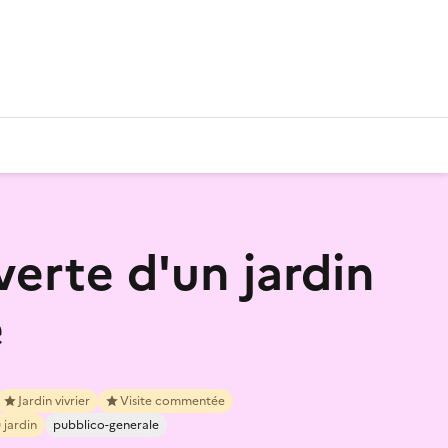
erte d'un jardin
e
Jardin vivrier
Visite commentée
 jardin
pubblico-generale