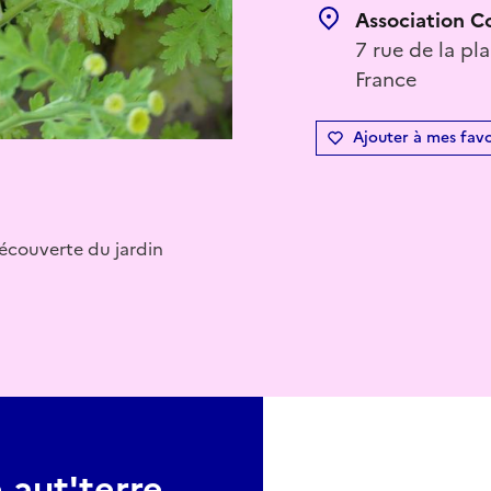
Association C
7 rue de la pl
France
Ajouter à mes favo
découverte du jardin
aut'terre