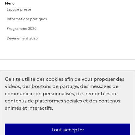
Menu
Espace presse
Informations pratiques
Programme 2026
L'événement 2025
Ce site utilise des cookies afin de vous proposer des
MINISTÈRE
DE LA CULTURE
vidéos, des boutons de partage, des messages de
communication personnalisés, des remontées de
contenus de plateformes sociales et des contenus
animés et interactifs.
legifrance.gouv.fr
info.gouv.fr
Tout accepter
service-public.gouv.fr
data.gouv.fr