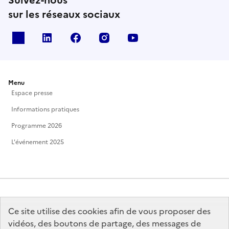
Suivez-nous
sur les réseaux sociaux
X
Linkedin
Facebook
Instagram
Youtube
Menu
Espace presse
Informations pratiques
Programme 2026
L'événement 2025
Ce site utilise des cookies afin de vous proposer des
MINISTÈRE
DE LA CULTURE
vidéos, des boutons de partage, des messages de