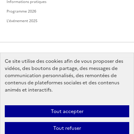
Informations pratiques
Programme 2026
L'événement 2025
Ce site utilise des cookies afin de vous proposer des
MINISTÈRE
DE LA CULTURE
vidéos, des boutons de partage, des messages de
communication personnalisés, des remontées de
contenus de plateformes sociales et des contenus
animés et interactifs.
legifrance.gouv.fr
info.gouv.fr
Tout accepter
service-public.gouv.fr
data.gouv.fr
Tout refuser