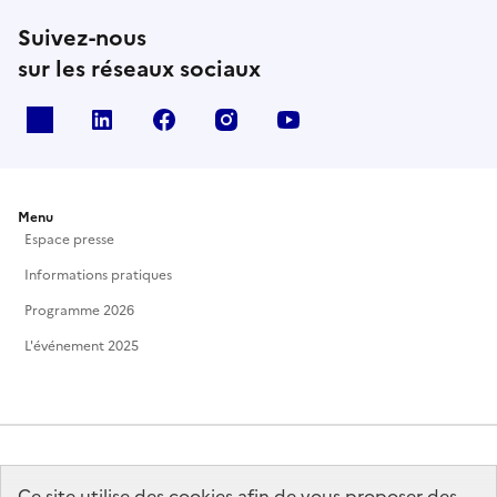
Suivez-nous
sur les réseaux sociaux
X
Linkedin
Facebook
Instagram
Youtube
Menu
Espace presse
Informations pratiques
Programme 2026
L'événement 2025
Ce site utilise des cookies afin de vous proposer des