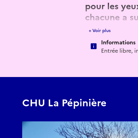
pour les yeu
chacune a su
histoire plas
+ Voir plus
Informations
Le cadre du jardin de 
Entrée libre, 
passage à l’Art, cette 
souhaitent.
Les intervenantes : Do
Mai 2024 - le LaboBrou
CHU La Pépinière