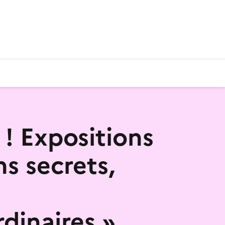
 ! Expositions
ns secrets,
rdinaires »