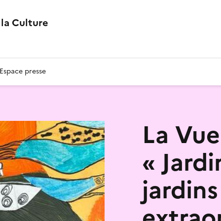
la Culture
Espace presse
La Vue
« Jardi
jardins
extrao