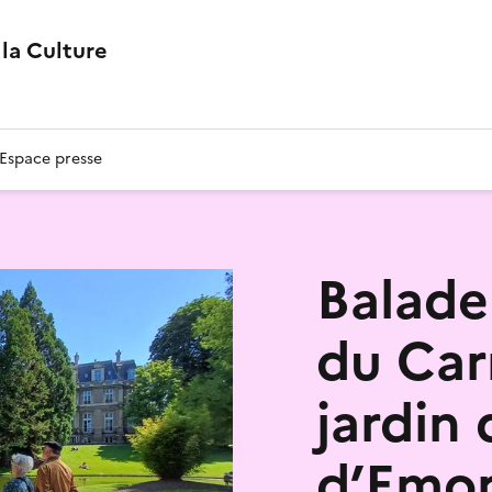
la Culture
Espace presse
Balade 
du Car
jardin 
d’Emon