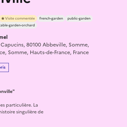
Visite commentée
french-garden
public-garden
table-garden-orchard
rmel
s Capucins, 80100 Abbeville, Somme,
ce, Somme, Hauts-de-France, France
ris
nville"
es particulière. La
istoire singulière de