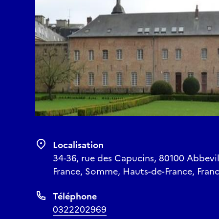
Localisation
34-36, rue des Capucins, 80100 Abbevi
France, Somme, Hauts-de-France, Fran
Téléphone
0322202969