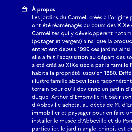
À propos
Les jardins du Carmel, créés à l’origine 
ont été réaménagés au cours des XIXe e
Carmélites qui y développèrent notamm
(potager et vergers) ainsi que la product
entretient depuis 1999 ces jardins ains
elle a fait l'acquisition au départ des 
a été créé au XIXe siècle par la famill
habita la propriété jusqu'en 1880. Dif
illustre famille abbevilloise façonnèrent
terrain pour qu'il devienne un jardin d
duquel Arthur d'Emonville fit bâtir son h
d'Abbeville acheta, au décès de M. d'E
immobilier et paysager pour en faire un
installer le musée d'Abbeville et du Pon
particulier. le jardin anglo-chinois est