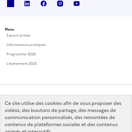
X
Linkedin
Facebook
Instagram
Youtube
Menu
Espace presse
Informations pratiques
Programme 2026
L'événement 2025
Ce site utilise des cookies afin de vous proposer des
MINISTÈRE
DE LA CULTURE
vidéos, des boutons de partage, des messages de
communication personnalisés, des remontées de
contenus de plateformes sociales et des contenus
animés et interactifs.