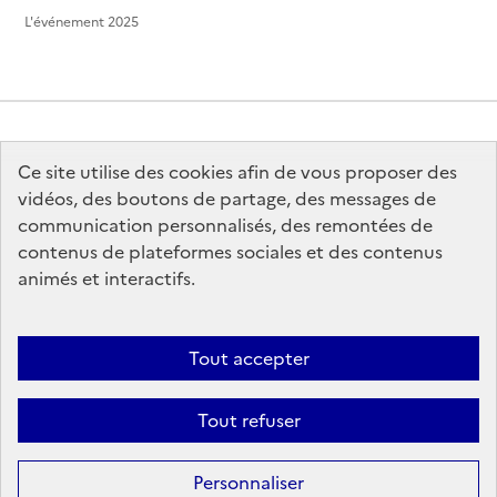
L'événement 2025
Ce site utilise des cookies afin de vous proposer des
MINISTÈRE
DE LA CULTURE
vidéos, des boutons de partage, des messages de
communication personnalisés, des remontées de
contenus de plateformes sociales et des contenus
animés et interactifs.
legifrance.gouv.fr
info.gouv.fr
Tout accepter
service-public.gouv.fr
data.gouv.fr
Tout refuser
Sauf mention contraire, tous les contenus de ce site sont sous
licence
Personnaliser
etalab-2.0