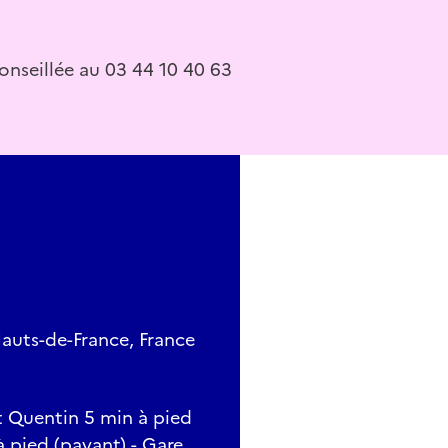
t original au MUDO-Musée de l’Oise !
onseillée au 03 44 10 40 63
auts-de-France, France
int Quentin 5 min à pied
à pied (payant) - Gare