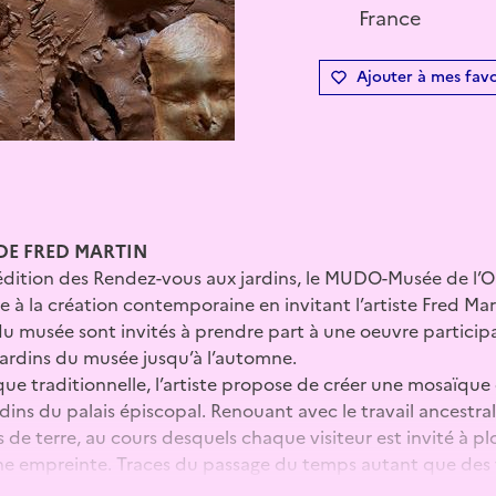
France
Ajouter à mes favo
DE FRED MARTIN
 édition des Rendez-vous aux jardins, le MUDO-Musée de l’O
ise à la création contemporaine en invitant l’artiste Fred Ma
rs du musée sont invités à prendre part à une oeuvre partici
jardins du musée jusqu’à l’automne.
ique traditionnelle, l’artiste propose de créer une mosaïque
dins du palais épiscopal. Renouant avec le travail ancestral 
e terre, au cours desquels chaque visiteur est invité à pl
r une empreinte. Traces du passage du temps autant que des 
 l’artiste pour réaliser un moulage unique du visage de cha