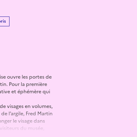
ris
ise ouvre les portes de
rtin. Pour la première
pative et éphémère qui
 de visages en volumes,
de l’argile, Fred Martin
onger le visage dans
visiteurs du musée,
que participant.