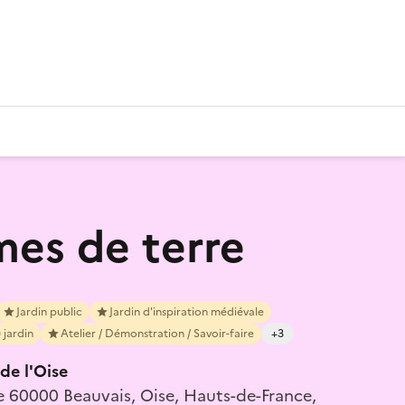
es de terre
Jardin public
Jardin d'inspiration médiévale
 jardin
Atelier / Démonstration / Savoir-faire
+3
e l'Oise
e 60000 Beauvais, Oise, Hauts-de-France,