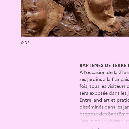
© DR
BAPTÊMES DE TERRE 
À l’occasion de la 21e
ses jardins à la frança
fois, tous les visiteu
sera exposée dans les 
Entre land art et prat
disséminés dans les jar
propose des Baptêmes d
l’argile pour y laisse
ces matrices servent à