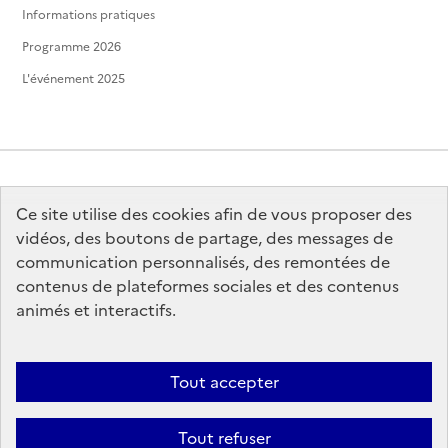
Informations pratiques
Programme 2026
L'événement 2025
Ce site utilise des cookies afin de vous proposer des
MINISTÈRE
DE LA CULTURE
vidéos, des boutons de partage, des messages de
communication personnalisés, des remontées de
contenus de plateformes sociales et des contenus
animés et interactifs.
legifrance.gouv.fr
info.gouv.fr
Tout accepter
service-public.gouv.fr
data.gouv.fr
Tout refuser