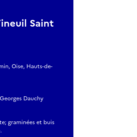
ineuil Saint
rmin, Oise, Hauts-de-
ue Georges Dauchy
te; graminées et buis
.