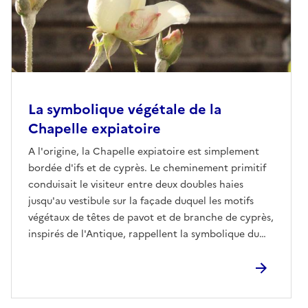
La symbolique végétale de la
Chapelle expiatoire
A l'origine, la Chapelle expiatoire est simplement
bordée d'ifs et de cyprès. Le cheminement primitif
conduisait le visiteur entre deux doubles haies
jusqu'au vestibule sur la façade duquel les motifs
végétaux de têtes de pavot et de branche de cyprès,
inspirés de l'Antique, rappellent la symbolique du
repos éternel. Au-delà, le jardin intérieur ou «
campo santo » surélevé invite le visiteur au
recueillement. Sa forme actuelle est le résultat
d’une évolution : au jardin classique ont succédé, en