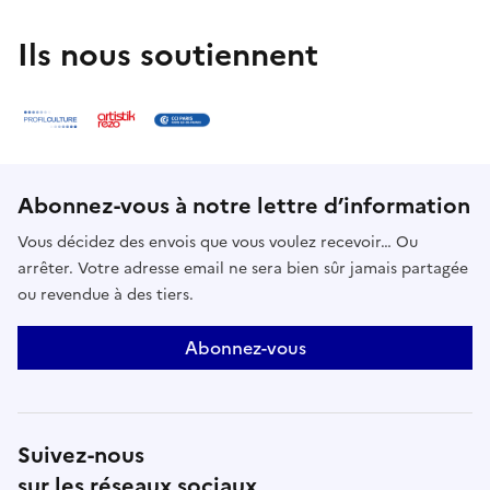
1974, les célèbres rosiers blancs.E-
mailchapelle.expiatoire@monuments-nationaux.fr
Ils nous soutiennent
Abonnez-vous à notre lettre d’information
Vous décidez des envois que vous voulez recevoir… Ou
arrêter. Votre adresse email ne sera bien sûr jamais partagée
ou revendue à des tiers.
Abonnez-vous
Suivez-nous
sur les réseaux sociaux