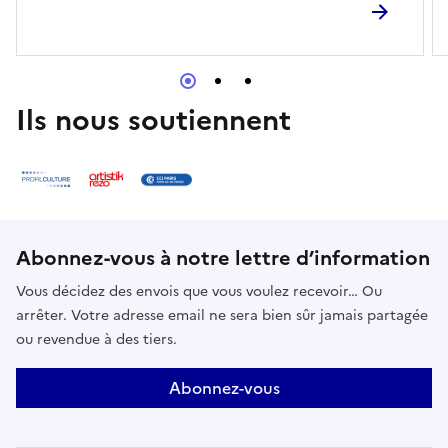
un répertoire tiré de compositeurs romantiques
comme le chant des gamins de Carmen de Bizet ou
encore l’Arlésienne ("la marches de rois") de Bizet
également, et d’autres encore.
Ils nous soutiennent
Abonnez-vous à notre lettre d’information
Vous décidez des envois que vous voulez recevoir… Ou
arrêter. Votre adresse email ne sera bien sûr jamais partagée
ou revendue à des tiers.
Abonnez-vous