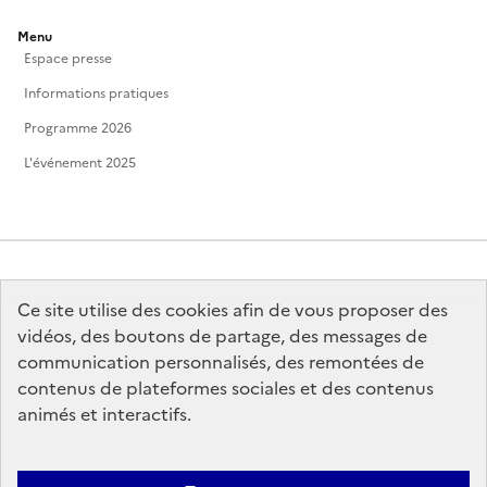
Menu
Espace presse
Informations pratiques
Programme 2026
L'événement 2025
Ce site utilise des cookies afin de vous proposer des
MINISTÈRE
DE LA CULTURE
vidéos, des boutons de partage, des messages de
communication personnalisés, des remontées de
contenus de plateformes sociales et des contenus
animés et interactifs.
legifrance.gouv.fr
info.gouv.fr