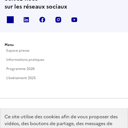
sur les réseaux sociaux
X
Linkedin
Facebook
Instagram
Youtube
Menu
Espace presse
Informations pratiques
Programme 2026
L'événement 2025
Ce site utilise des cookies afin de vous proposer des
MINISTÈRE
DE LA CULTURE
vidéos, des boutons de partage, des messages de