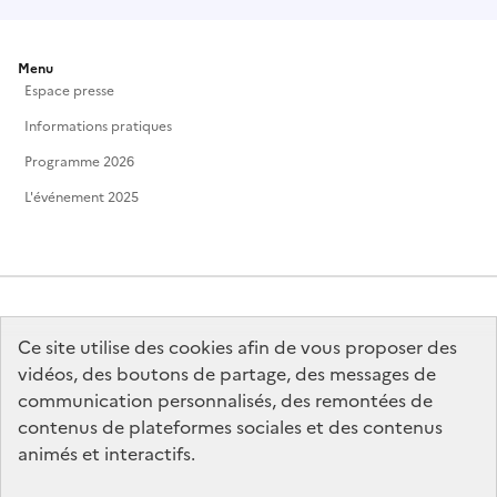
Menu
Espace presse
Informations pratiques
Programme 2026
L'événement 2025
Ce site utilise des cookies afin de vous proposer des
MINISTÈRE
DE LA CULTURE
vidéos, des boutons de partage, des messages de
communication personnalisés, des remontées de
contenus de plateformes sociales et des contenus
animés et interactifs.
legifrance.gouv.fr
info.gouv.fr