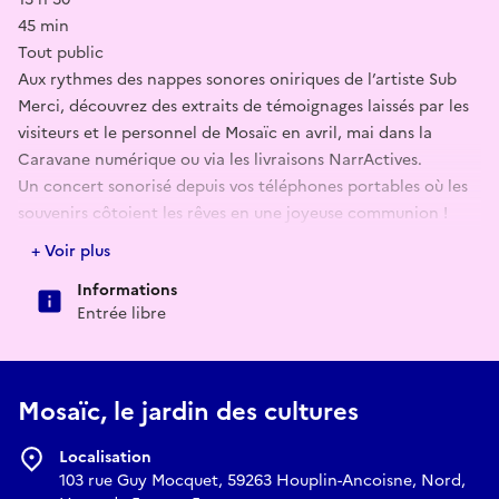
45 min
Tout public
Aux rythmes des nappes sonores oniriques de l’artiste Sub
Merci, découvrez des extraits de témoignages laissés par les
visiteurs et le personnel de Mosaïc en avril, mai dans la
Caravane numérique ou via les livraisons NarrActives.
Un concert sonorisé depuis vos téléphones portables où les
souvenirs côtoient les rêves en une joyeuse communion !
+ Voir plus
Qantara
Informations
Attacafa
Entrée libre
Concert
14 h 30
1 h 30
Tout public
Mosaïc, le jardin des cultures
Au plateau quatre talentueux artistes musiciens. Ensemble,
ils entrelacent leur voix, leurs gestes, leur sensibilité pour
Localisation
bâtir un pont entre les deux rives de la méditerranée, entre
103 rue Guy Mocquet, 59263 Houplin-Ancoisne, Nord,