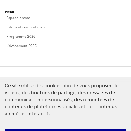
Menu
Espace presse
Informations pratiques
Programme 2026
L'événement 2025
Ce site utilise des cookies afin de vous proposer des
MINISTÈRE
DE LA CULTURE
vidéos, des boutons de partage, des messages de
communication personnalisés, des remontées de
contenus de plateformes sociales et des contenus
animés et interactifs.
legifrance.gouv.fr
info.gouv.fr