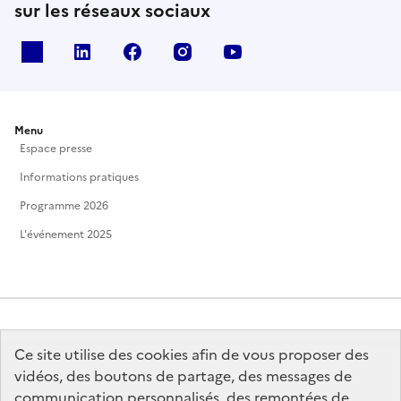
sur les réseaux sociaux
X
Linkedin
Facebook
Instagram
Youtube
Menu
Espace presse
Informations pratiques
Programme 2026
L'événement 2025
Ce site utilise des cookies afin de vous proposer des
MINISTÈRE
DE LA CULTURE
vidéos, des boutons de partage, des messages de
communication personnalisés, des remontées de