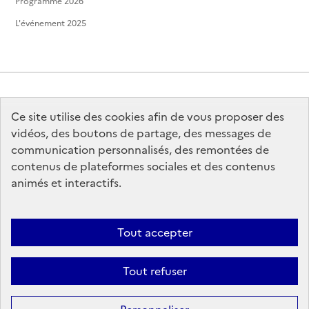
Programme 2026
L'événement 2025
Ce site utilise des cookies afin de vous proposer des
MINISTÈRE
DE LA CULTURE
vidéos, des boutons de partage, des messages de
communication personnalisés, des remontées de
contenus de plateformes sociales et des contenus
animés et interactifs.
legifrance.gouv.fr
info.gouv.fr
Tout accepter
service-public.gouv.fr
data.gouv.fr
Tout refuser
Sauf mention contraire, tous les contenus de ce site sont sous
licence